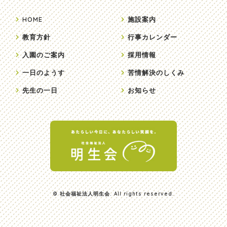
HOME
施設案内
教育方針
行事カレンダー
入園のご案内
採用情報
一日のようす
苦情解決のしくみ
先生の一日
お知らせ
© 社会福祉法人明生会. All rights reserved.