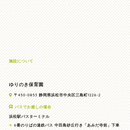
施設について
ゆりのき保育園
〒430-0853 静岡県浜松市中央区三島町1226-2
バスでお越しの場合
浜松駅バスターミナル
6番のりばの遠鉄バス 中田島砂丘行き「あみだ寺前」下車