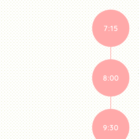
7:15
8:00
9:30