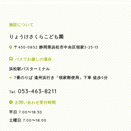
施設について
りょうけさくらこども園
〒430-0852 静岡県浜松市中央区領家3-23-13
バスでお越しの場合
浜松駅バスターミナル
7番のりば 遠州浜行き「領家郵便局」下車 徒歩5分
053-463-8211
Tel.
お問い合わせ受付時間
平日
7:00〜18:30
土曜日
7:00〜18:00