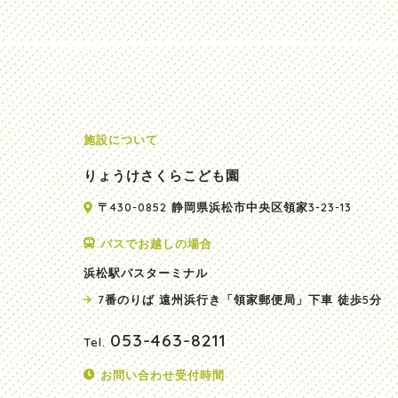
施設について
りょうけさくらこども園
〒430-0852 静岡県浜松市中央区領家3-23-13
バスでお越しの場合
浜松駅バスターミナル
7番のりば 遠州浜行き「領家郵便局」下車 徒歩5分
053-463-8211
Tel.
お問い合わせ受付時間