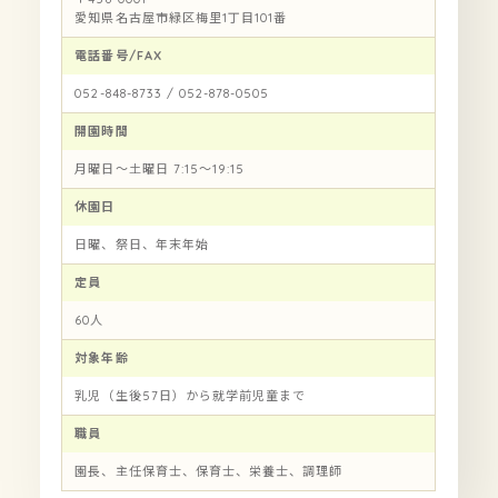
愛知県名古屋市緑区梅里1丁目101番
電話番号/FAX
052-848-8733 / 052-878-0505
開園時間
月曜日～土曜日 7:15～19:15
休園日
日曜、祭日、年末年始
定員
60人
対象年齢
乳児（生後57日）から就学前児童まで
職員
園長、主任保育士、保育士、栄養士、調理師