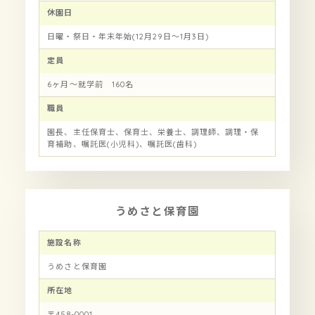
休園日
日曜・祭日・年末年始(12月29日～1月3日)
定員
6ヶ月～就学前 160名
職員
園長、主任保育士、保育士、栄養士、調理師、調理・保
育補助、嘱託医(小児科)、嘱託医(歯科)
うめさと保育園
施設名称
うめさと保育園
所在地
〒458-0001